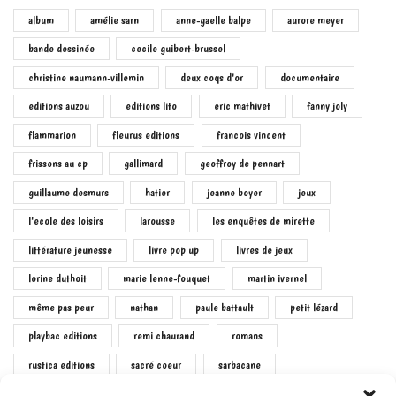
album
amélie sarn
anne-gaelle balpe
aurore meyer
bande dessinée
cecile guibert-brussel
christine naumann-villemin
deux coqs d'or
documentaire
editions auzou
editions lito
eric mathivet
fanny joly
flammarion
fleurus editions
francois vincent
frissons au cp
gallimard
geoffroy de pennart
guillaume desmurs
hatier
jeanne boyer
jeux
l'ecole des loisirs
larousse
les enquêtes de mirette
littérature jeunesse
livre pop up
livres de jeux
lorine duthoit
marie lenne-fouquet
martin ivernel
même pas peur
nathan
paule battault
petit lézard
playbac editions
remi chaurand
romans
rustica editions
sacré coeur
sarbacane
sophie le callennec
virginie loubier
étoile filante