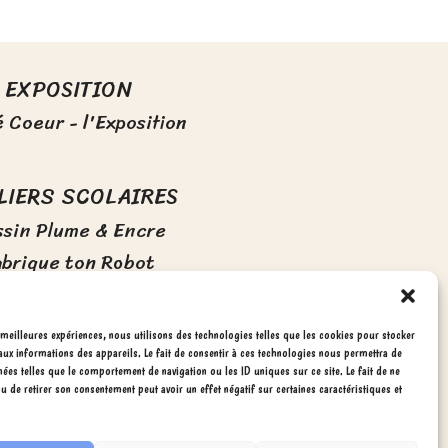
EXPOSITION
 Coeur - l'Exposition
LIERS SCOLAIRES
ssin Plume & Encre
abrique ton Robot
CADEAUX !
 meilleures expériences, nous utilisons des technologies telles que les cookies pour stocker
aux informations des appareils. Le fait de consentir à ces technologies nous permettra de
 Créatifs de Sacré-Coeur
nées telles que le comportement de navigation ou les ID uniques sur ce site. Le fait de ne
u de retirer son consentement peut avoir un effet négatif sur certaines caractéristiques et
réatifs de Victor & Adélie