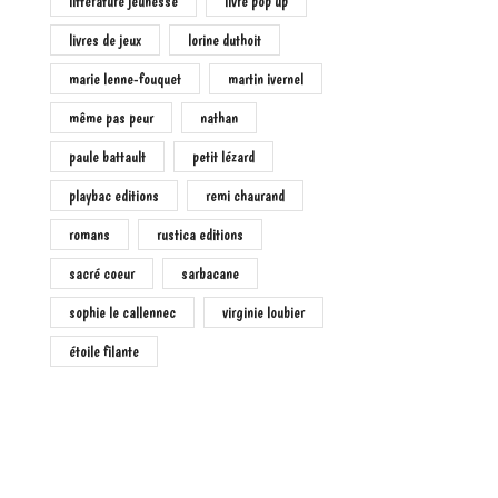
littérature jeunesse
livre pop up
livres de jeux
lorine duthoit
marie lenne-fouquet
martin ivernel
même pas peur
nathan
paule battault
petit lézard
playbac editions
remi chaurand
romans
rustica editions
sacré coeur
sarbacane
sophie le callennec
virginie loubier
étoile filante