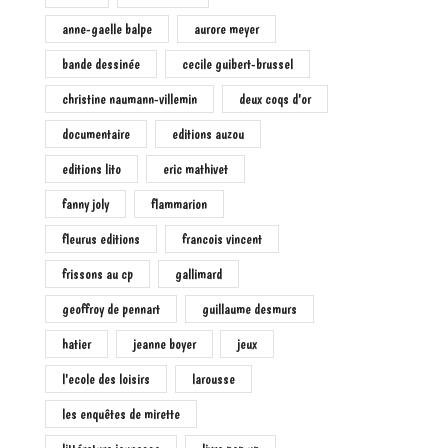
anne-gaelle balpe
aurore meyer
bande dessinée
cecile guibert-brussel
christine naumann-villemin
deux coqs d'or
documentaire
editions auzou
editions lito
eric mathivet
fanny joly
flammarion
fleurus editions
francois vincent
frissons au cp
gallimard
geoffroy de pennart
guillaume desmurs
hatier
jeanne boyer
jeux
l'ecole des loisirs
larousse
les enquêtes de mirette