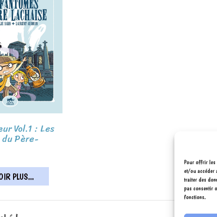
ur Vol.1 : Les
 du Père-
Pour offrir les
et/ou accéder 
IR PLUS...
traiter des don
pas consentir o
fonctions.