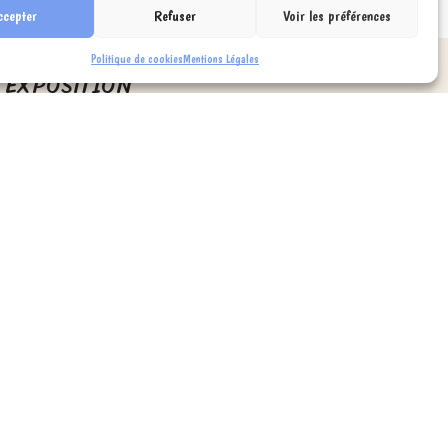
ccepter
Refuser
Voir les préférences
Politique de cookies
Mentions Légales
EXPOSITION
 Coeur - l'Exposition
LIERS SCOLAIRES
ssin Plume & Encre
abrique ton Robot
CADEAUX !
 Créatifs de Sacré-Coeur
réatifs de Victor & Adélie