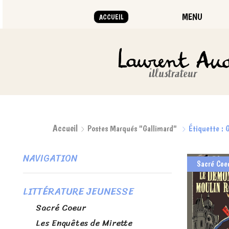
MENU
ACCUEIL
illustrations plein la tête !"
Accueil
Postes Marqués "gallimard"
Étiquette : 
NAVIGATION
Sacré Coe
LITTÉRATURE JEUNESSE
Sacré Coeur
Les Enquêtes de Mirette