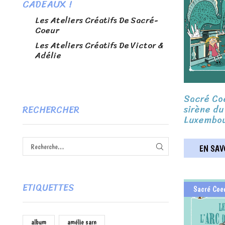
CADEAUX !
Les Ateliers Créatifs De Sacré-
Coeur
Les Ateliers Créatifs De Victor &
Adélie
Sacré Coe
sirène du
RECHERCHER
Luxembo
EN SAVO
RECHERCHE
ETIQUETTES
Sacré Coe
album
amélie sarn