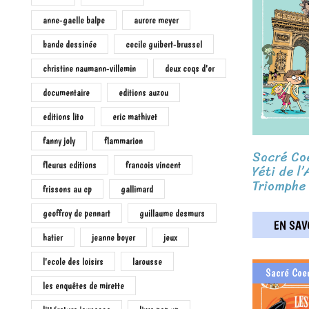
anne-gaelle balpe
aurore meyer
bande dessinée
cecile guibert-brussel
christine naumann-villemin
deux coqs d'or
documentaire
editions auzou
editions lito
eric mathivet
fanny joly
flammarion
Sacré Coe
fleurus editions
francois vincent
Yéti de l’
Triomphe
frissons au cp
gallimard
geoffroy de pennart
guillaume desmurs
EN SAVO
hatier
jeanne boyer
jeux
l'ecole des loisirs
larousse
Sacré Coe
les enquêtes de mirette