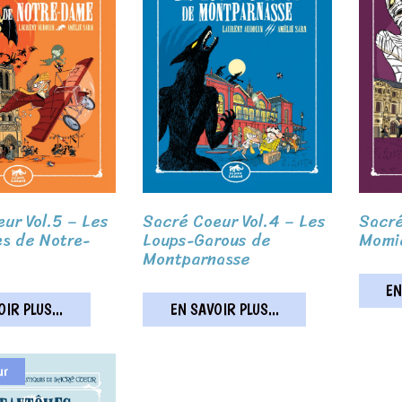
ur Vol.5 – Les
Sacré Coeur Vol.4 – Les
Sacré
es de Notre-
Loups-Garous de
Momie
Montparnasse
EN
IR PLUS...
EN SAVOIR PLUS...
ur