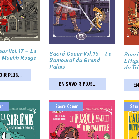
ur Vol.17 – Le
Sacré Coeur Vol.16 – Le
Sacré
 Moulin Rouge
Samouraï du Grand
L’Hyp
Palais
du Tr
IR PLUS...
EN SAVOIR PLUS...
EN
ur
Sacré Coeur
Sacr