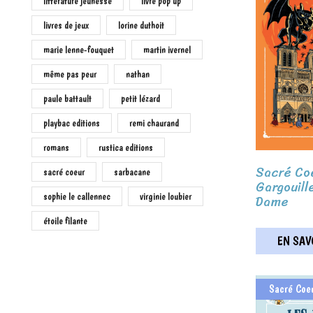
littérature jeunesse
livre pop up
livres de jeux
lorine duthoit
marie lenne-fouquet
martin ivernel
même pas peur
nathan
paule battault
petit lézard
playbac editions
remi chaurand
romans
rustica editions
Sacré Coe
sacré coeur
sarbacane
Gargouill
sophie le callennec
virginie loubier
Dame
étoile filante
EN SAVO
Sacré Coe