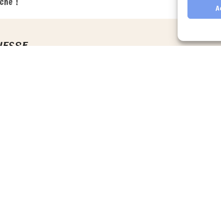
ché !
A
NESSE
Sacré
rette
ATE
De
F
EUNESSE
Ateliers
Ateliers C