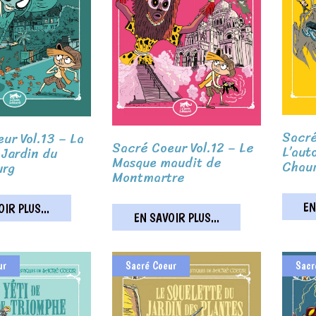
Sacré
ur Vol.13 – La
Sacré Coeur Vol.12 – Le
L’aut
 Jardin du
Masque maudit de
Chau
urg
Montmartre
EN
IR PLUS...
EN SAVOIR PLUS...
ur
Sacré Coeur
Sacr