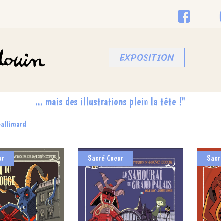
EXPOSITION
Gallimard
ur
Sacré Coeur
Sacr