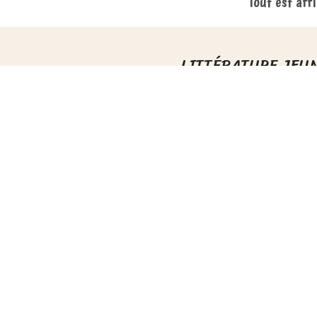
Tout est affi
LITTÉRATURE JEU
Sacré Coeur
Les Enquêtes de Mi
Frissons au CP
Romans
AUTRES OUVRAGES J
Documentaires
DingoDocus BD
Livres de Jeux