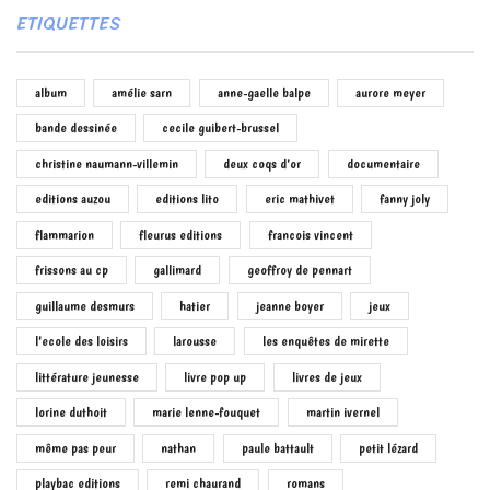
ETIQUETTES
album
amélie sarn
anne-gaelle balpe
aurore meyer
bande dessinée
cecile guibert-brussel
christine naumann-villemin
deux coqs d'or
documentaire
editions auzou
editions lito
eric mathivet
fanny joly
flammarion
fleurus editions
francois vincent
frissons au cp
gallimard
geoffroy de pennart
guillaume desmurs
hatier
jeanne boyer
jeux
l'ecole des loisirs
larousse
les enquêtes de mirette
littérature jeunesse
livre pop up
livres de jeux
lorine duthoit
marie lenne-fouquet
martin ivernel
même pas peur
nathan
paule battault
petit lézard
playbac editions
remi chaurand
romans