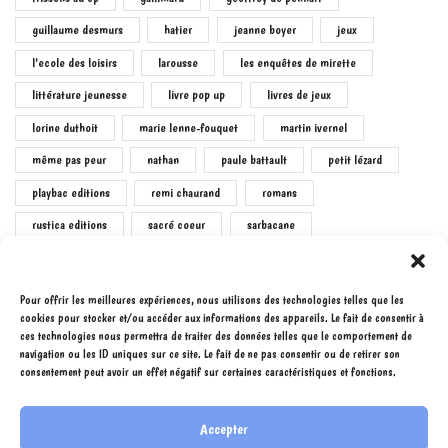
guillaume desmurs
hatier
jeanne boyer
jeux
l'ecole des loisirs
larousse
les enquêtes de mirette
littérature jeunesse
livre pop up
livres de jeux
lorine duthoit
marie lenne-fouquet
martin ivernel
même pas peur
nathan
paule battault
petit lézard
playbac editions
remi chaurand
romans
rustica editions
sacré coeur
sarbacane
sophie le callennec
virginie loubier
étoile filante
Pour offrir les meilleures expériences, nous utilisons des technologies telles que les
cookies pour stocker et/ou accéder aux informations des appareils. Le fait de consentir à
ces technologies nous permettra de traiter des données telles que le comportement de
navigation ou les ID uniques sur ce site. Le fait de ne pas consentir ou de retirer son
consentement peut avoir un effet négatif sur certaines caractéristiques et fonctions.
Accepter