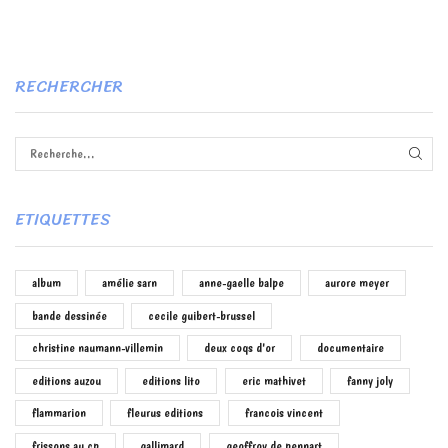
RECHERCHER
RECH
ETIQUETTES
album
amélie sarn
anne-gaelle balpe
aurore meyer
bande dessinée
cecile guibert-brussel
christine naumann-villemin
deux coqs d'or
documentaire
editions auzou
editions lito
eric mathivet
fanny joly
flammarion
fleurus editions
francois vincent
frissons au cp
gallimard
geoffroy de pennart