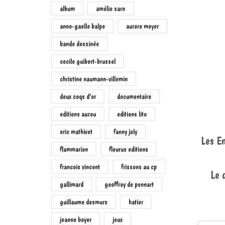
album
amélie sarn
anne-gaelle balpe
aurore meyer
bande dessinée
cecile guibert-brussel
christine naumann-villemin
deux coqs d'or
documentaire
editions auzou
editions lito
eric mathivet
fanny joly
Les En
flammarion
fleurus editions
francois vincent
frissons au cp
Le 
gallimard
geoffroy de pennart
guillaume desmurs
hatier
jeanne boyer
jeux