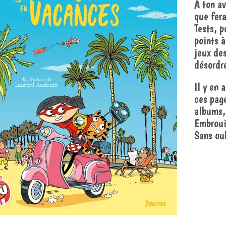
À ton av
que fer
Tests, p
points à
jeux de
désordr
Il y en 
ces page
albums,
Embroui
Sans ou