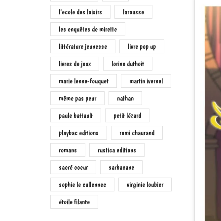
l'ecole des loisirs
larousse
les enquêtes de mirette
littérature jeunesse
livre pop up
livres de jeux
lorine duthoit
marie lenne-fouquet
martin ivernel
même pas peur
nathan
paule battault
petit lézard
playbac editions
remi chaurand
romans
rustica editions
sacré coeur
sarbacane
sophie le callennec
virginie loubier
étoile filante