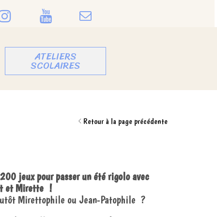
ATELIERS
SCOLAIRES
Découvrez mon nouveau site intern
Retour à la page précédente
 200 jeux pour passer un été rigolo avec
t et Mirette !
lutôt Mirettophile ou Jean-Patophile ?