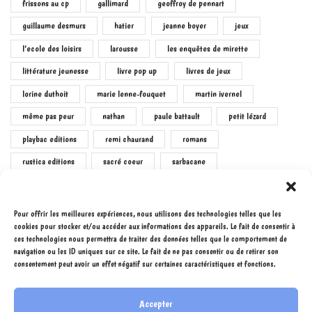
frissons au cp
gallimard
geoffroy de pennart
guillaume desmurs
hatier
jeanne boyer
jeux
l'ecole des loisirs
larousse
les enquêtes de mirette
littérature jeunesse
livre pop up
livres de jeux
lorine duthoit
marie lenne-fouquet
martin ivernel
même pas peur
nathan
paule battault
petit lézard
playbac editions
remi chaurand
romans
rustica editions
sacré coeur
sarbacane
sophie le callennec
virginie loubier
étoile filante
Pour offrir les meilleures expériences, nous utilisons des technologies telles que les
cookies pour stocker et/ou accéder aux informations des appareils. Le fait de consentir à
ces technologies nous permettra de traiter des données telles que le comportement de
navigation ou les ID uniques sur ce site. Le fait de ne pas consentir ou de retirer son
consentement peut avoir un effet négatif sur certaines caractéristiques et fonctions.
Accepter