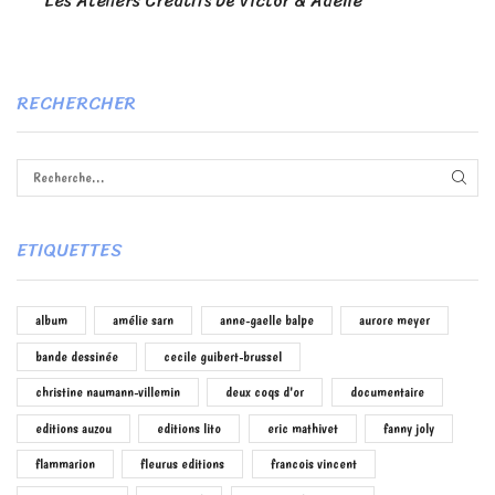
Les Ateliers Créatifs De Victor & Adélie
RECHERCHER
RECH
ETIQUETTES
album
amélie sarn
anne-gaelle balpe
aurore meyer
bande dessinée
cecile guibert-brussel
christine naumann-villemin
deux coqs d'or
documentaire
editions auzou
editions lito
eric mathivet
fanny joly
flammarion
fleurus editions
francois vincent