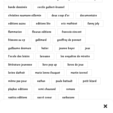
bande dessinée
cecile guibert-brussel
christine naumann-villemin
deux coqs d'or
documentaire
editions auzou
editions lito
eric mathivet
fanny joly
flammarion
fleurus editions
francois vincent
frissons au cp
gallimard
geoffroy de pennart
guillaume desmurs
hatier
jeanne boyer
jeux
l'ecole des loisirs
larousse
les enquêtes de mirette
littérature jeunesse
livre pop up
livres de jeux
lorine duthoit
marie lenne-fouquet
martin ivernel
même pas peur
nathan
paule battault
petit lézard
playbac editions
remi chaurand
romans
rustica editions
sacré coeur
sarbacane
sophie le callennec
virginie loubier
étoile filante