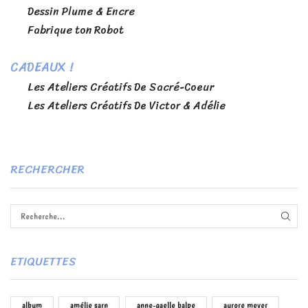
Dessin Plume & Encre
Fabrique ton Robot
CADEAUX !
Les Ateliers Créatifs De Sacré-Coeur
Les Ateliers Créatifs De Victor & Adélie
RECHERCHER
RECH
ETIQUETTES
album
amélie sarn
anne-gaelle balpe
aurore meyer